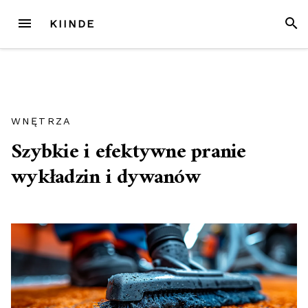
Przejdź
MENU
SZUK
KIINDE
do
treści
WNĘTRZA
Szybkie i efektywne pranie
wykładzin i dywanów