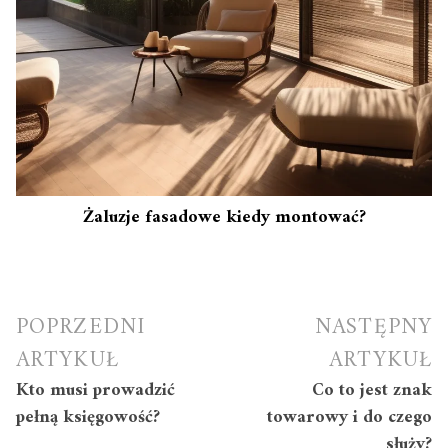
Żaluzje fasadowe kiedy montować?
Nawigacja
POPRZEDNI
NASTĘPNY
wpisu
ARTYKUŁ
ARTYKUŁ
Kto musi prowadzić
Co to jest znak
pełną księgowość?
towarowy i do czego
służy?