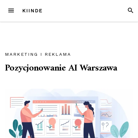
Przejdź
MENU
SZUK
KIINDE
do
treści
MARKETING I REKLAMA
Pozycjonowanie AI Warszawa