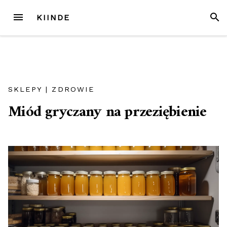
Przejdź
MENU
SZUK
KIINDE
do
treści
SKLEPY
|
ZDROWIE
Miód gryczany na przeziębienie