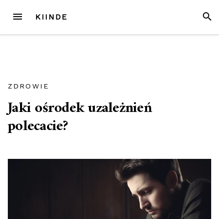
Przejdź
MENU
SZUK
KIINDE
do
treści
ZDROWIE
Jaki ośrodek uzależnień
polecacie?