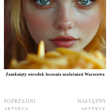
Zamknięty ośrodek leczenia uzależnień Warszawa
Nawigacja
POPRZEDNI
NASTĘPNY
wpisu
ARTYKUŁ
ARTYKUŁ