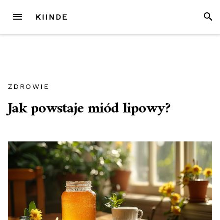
Przejdź
MENU
SZUK
KIINDE
do
treści
ZDROWIE
Jak powstaje miód lipowy?