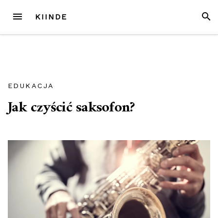
Przejdź
MENU
SZUK
KIINDE
do
treści
EDUKACJA
Jak czyścić saksofon?