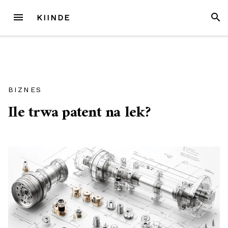
Przejdź
MENU
SZUK
KIINDE
do
treści
BIZNES
Ile trwa patent na lek?