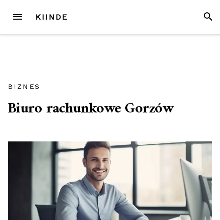
Przejdź
MENU
SZUK
KIINDE
do
treści
BIZNES
Biuro rachunkowe Gorzów