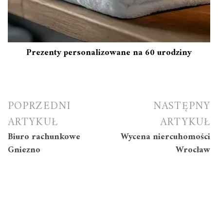
Prezenty personalizowane na 60 urodziny
Nawigacja
POPRZEDNI
NASTĘPNY
wpisu
ARTYKUŁ
ARTYKUŁ
Biuro rachunkowe
Wycena niercuhomości
Gniezno
Wrocław