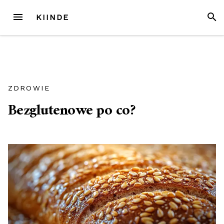
Przejdź
MENU
SZUK
KIINDE
do
treści
ZDROWIE
Bezglutenowe po co?